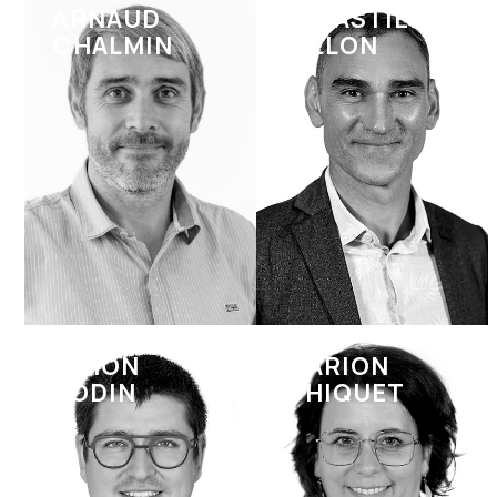
ARNAUD
SÉBASTIEN
CHALMIN
BILLON
SIMON
MARION
BODIN
CHIQUET