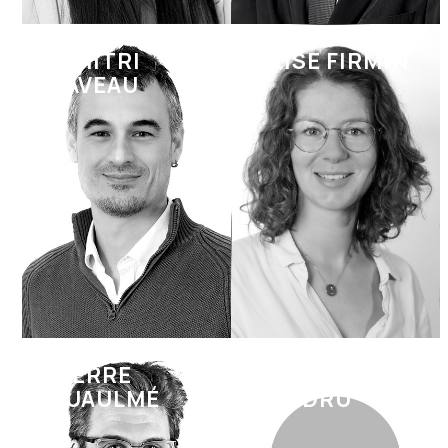
DIMITRI
ELISE FIRMIN
DAVEAU
PIERRE
PAULINE
HUAULMÉ
LANDRU