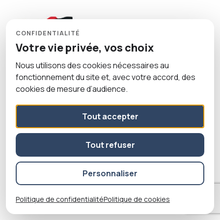
CONFIDENTIALITÉ
Votre vie privée, vos choix
Nous utilisons des cookies nécessaires au
fonctionnement du site et, avec votre accord, des
Étude de définition
cookies de mesure d’audience.
et de programmation
Tout accepter
Construction d’une maison médicale pour 7 praticiens.
Semoy (45)
Tout refuser
Personnaliser
Politique de confidentialité
Politique de cookies