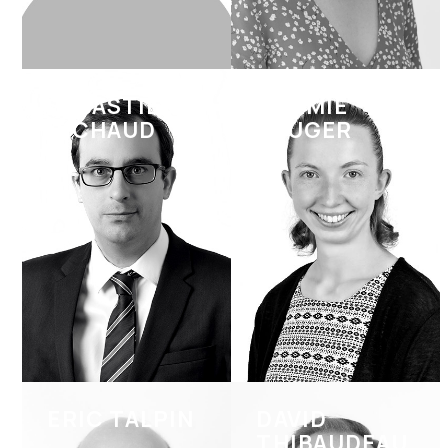
SÉBASTIEN
NOÉMIE
RICHAUD
SAUGER
ERIC TALPIN
DAVID
THIBAUDEAU